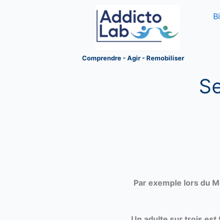
Aller
B
au
contenu
Comprendre - Agir - Remobiliser
Se
Par exemple lors du Mo
Un adulte sur trois es