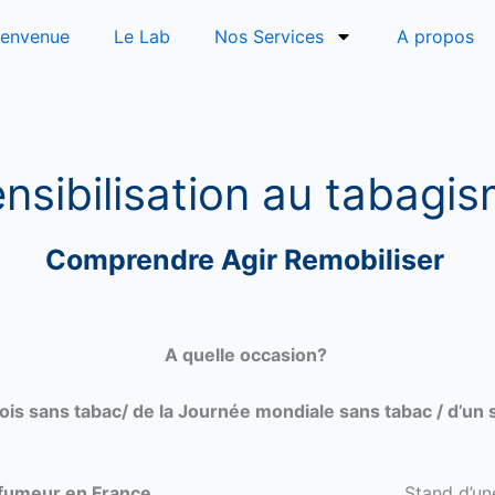
ienvenue
Le Lab
Nos Services
A propos
nsibilisation au tabagi
Comprendre Agir Remobiliser
A quelle occasion?
is sans tabac/ de la Journée mondiale sans tabac / d’un 
t fumeur en France
Stand d’un